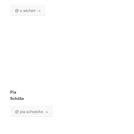
@ s.wichert →
Pia
Schöke
@ pia.schoecke →