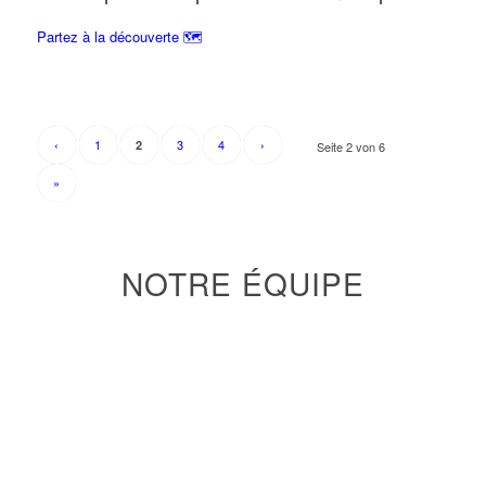
Partez à la découverte 🗺
‹
1
3
4
›
2
Seite 2 von 6
»
NOTRE ÉQUIPE