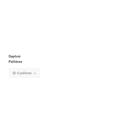
Daphné
Pallières
@ d.pallieres →