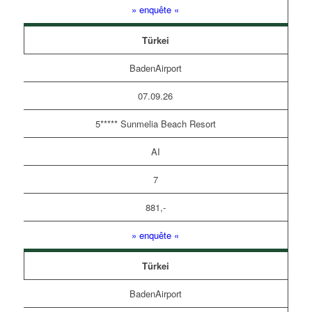
» enquête «
Türkei
BadenAirport
07.09.26
5***** Sunmelia Beach Resort
AI
7
881,-
» enquête «
Türkei
BadenAirport