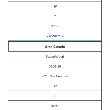
HP
7
975,-
» enquête «
Gran Canaria
BadenAirport
06.09.26
4**** Mur Neptuno
HP
7
1095,-