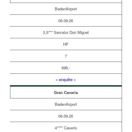
BadenAirport
06.09.26
3,5*** Servatur Don Miguel
HP
7
996,-
» enquête «
Gran Canaria
BadenAirport
06.09.26
4**** Caserio