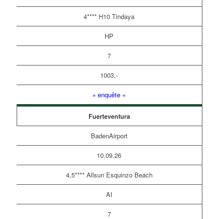
4**** H10 Tindaya
HP
7
1003,-
» enquête «
Fuerteventura
BadenAirport
10.09.26
4,5**** Allsun Esquinzo Beach
AI
7