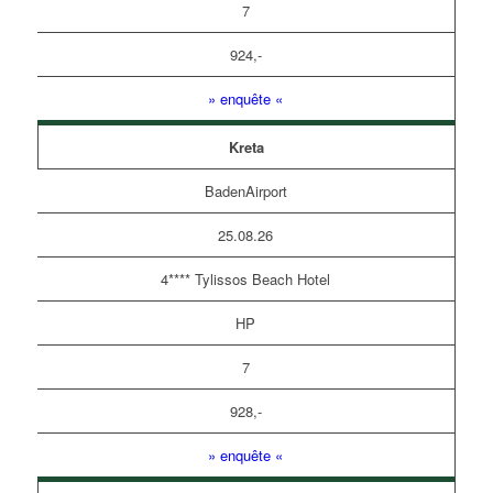
7
924,-
» enquête «
Kreta
BadenAirport
25.08.26
4**** Tylissos Beach Hotel
HP
7
928,-
» enquête «