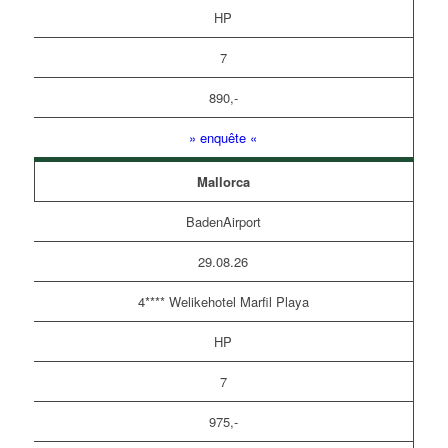
HP
7
890,-
» enquête «
Mallorca
BadenAirport
29.08.26
4**** Welikehotel Marfil Playa
HP
7
975,-