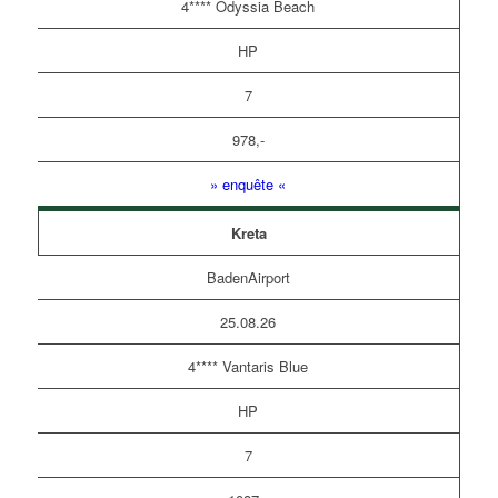
4**** Odyssia Beach
HP
7
978,-
» enquête «
Kreta
BadenAirport
25.08.26
4**** Vantaris Blue
HP
7