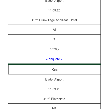
BadenAirport
11.09.26
4**** Eurovillage Achilleas Hotel
AI
7
1076,-
» enquête «
Kos
BadenAirport
11.09.26
4**** Platanista
HP