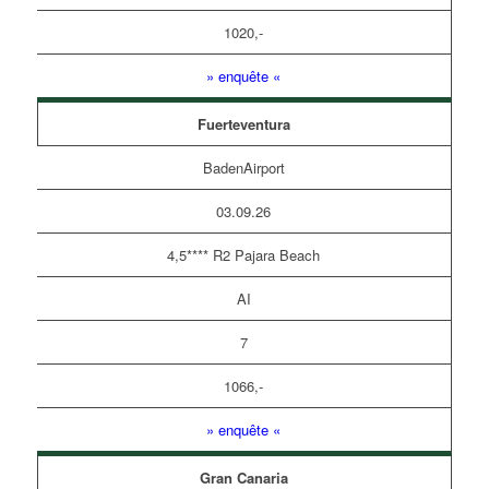
1020,-
» enquête «
Fuerteventura
BadenAirport
03.09.26
4,5**** R2 Pajara Beach
AI
7
1066,-
» enquête «
Gran Canaria