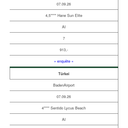
07.09.26
4,5**** Hane Sun Elite
AI
7
913,-
» enquête «
Türkei
BadenAirport
07.09.26
4**** Sentido Lycus Beach
AI