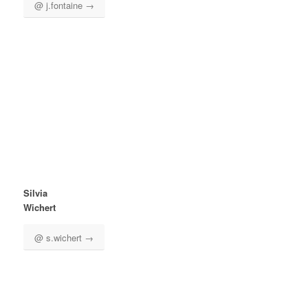
@ j.fontaine →
Silvia
Wichert
@ s.wichert →