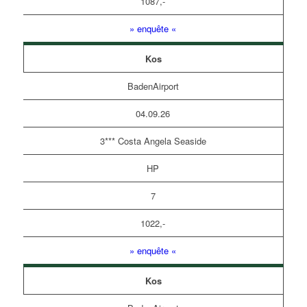
1087,-
» enquête «
Kos
BadenAirport
04.09.26
3*** Costa Angela Seaside
HP
7
1022,-
» enquête «
Kos