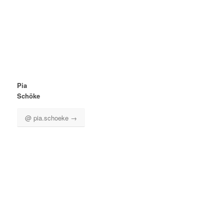
Pia
Schöke
@ pia.schoeke →