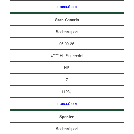
» enquête «
Gran Canaria
BadenAirport
06.09.26
4**** HL Suitehotel
HP
7
1198,-
» enquête «
Spanien
BadenAirport