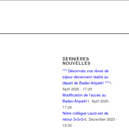
DERNIÈRES
NOUVELLES
*** Désormais vos rêves de
séjour deviennent réalité au
départ de Baden-Airpark! ***
1.
April 2025 - 17:33
Modification de l’accès au
Baden-Airpark!
1. April 2025 -
17:24
Notre collègue Laura est de
retour 🥳🥳🥳
5. Dezember 2023 -
14:33