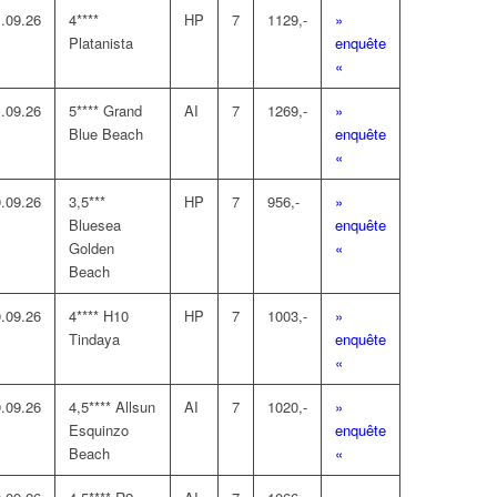
.09.26
4****
HP
7
1129,-
»
Platanista
enquête
«
.09.26
5**** Grand
AI
7
1269,-
»
Blue Beach
enquête
«
.09.26
3,5***
HP
7
956,-
»
Bluesea
enquête
Golden
«
Beach
.09.26
4**** H10
HP
7
1003,-
»
Tindaya
enquête
«
.09.26
4,5**** Allsun
AI
7
1020,-
»
Esquinzo
enquête
Beach
«