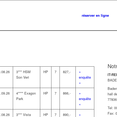
réserver en ligne
Not
.08.26
3*** HSM
HP
7
827,-
»
IT-R
Son Veri
enquête
BADE
«
Baden
.09.26
4**** Exagon
HP
7
866,-
»
hall d
Park
enquête
77836
«
Tel: 
Fax: 
.08.26
3*** Vista
HP
7
890,-
»