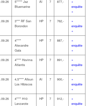
.09.26
5***** Jaz
AI
7
877,-
»
Bluemarine
enquête
«
.09.26
3*** RF San
HP
7
762,-
»
Borondon
enquête
«
.09.26
4****
HP
7
887,-
»
Alexandre
enquête
Gala
«
.09.26
4**** Hovima
HP
7
891,-
»
Atlantis
enquête
«
.09.26
4,5**** Allsun
AI
7
900,-
»
Los Hibiscos
enquête
«
.09.26
4**** H10
HP
7
912,-
»
Lanzarote
enquête