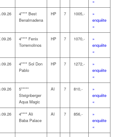
«
.09.26
4**** Best
HP
7
1005,-
»
Benalmadena
enquête
«
.09.26
4**** Fenix
HP
7
1070,-
»
Torremolinos
enquête
«
.09.26
4**** Sol Don
HP
7
1272,-
»
Pablo
enquête
«
.09.26
5*****
AI
7
810,-
»
Steignberger
enquête
Aqua Magic
«
.09.26
4**** Ali
AI
7
856,-
»
Baba Palace
enquête
«