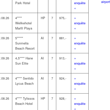
airpor
Park Hotel
enquête
«
.08.26
4****
HP
7
975,-
»
Welikehotel
enquête
Marfil Playa
«
.09.26
5*****
AI
7
881,-
»
Sunmelia
enquête
Beach Resort
«
.09.26
4,5**** Hane
AI
7
913,-
»
Sun Elite
enquête
«
.09.26
4**** Sentido
AI
7
924,-
»
Lycus Beach
enquête
«
.08.26
4**** Tylissos
HP
7
928,-
»
Beach Hotel
enquête
«