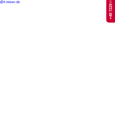
+49 7229 / 661 444
t@it-reisen.de