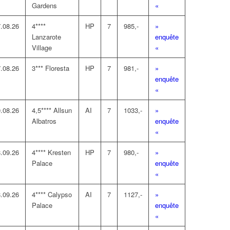
Gardens
«
.08.26
4****
HP
7
985,-
»
Lanzarote
enquête
Village
«
.08.26
3*** Floresta
HP
7
981,-
»
enquête
«
.08.26
4,5**** Allsun
AI
7
1033,-
»
Albatros
enquête
«
.09.26
4**** Kresten
HP
7
980,-
»
Palace
enquête
«
.09.26
4**** Calypso
AI
7
1127,-
»
Palace
enquête
«