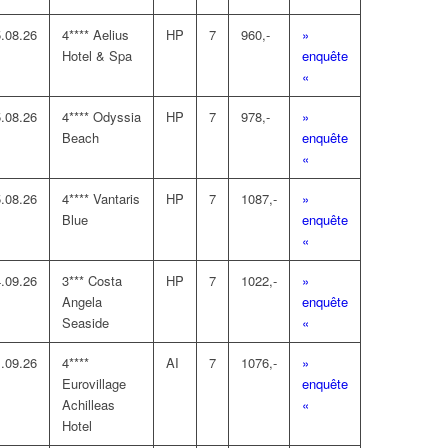
.08.26
4**** Aelius
HP
7
960,-
»
Hotel & Spa
enquête
«
.08.26
4**** Odyssia
HP
7
978,-
»
Beach
enquête
«
.08.26
4**** Vantaris
HP
7
1087,-
»
Blue
enquête
«
.09.26
3*** Costa
HP
7
1022,-
»
Angela
enquête
Seaside
«
.09.26
4****
AI
7
1076,-
»
Eurovillage
enquête
Achilleas
«
Hotel