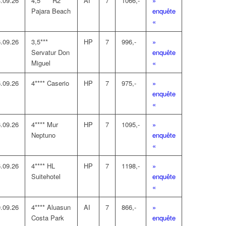
.09.26
4,5**** R2
AI
7
1066,-
»
Pajara Beach
enquête
«
.09.26
3,5***
HP
7
996,-
»
Servatur Don
enquête
Miguel
«
.09.26
4**** Caserio
HP
7
975,-
»
enquête
«
.09.26
4**** Mur
HP
7
1095,-
»
Neptuno
enquête
«
.09.26
4**** HL
HP
7
1198,-
»
Suitehotel
enquête
«
.09.26
4**** Aluasun
AI
7
866,-
»
Costa Park
enquête