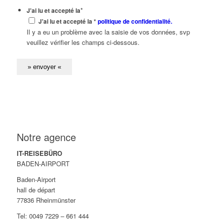
*
J'ai lu et accepté la
J'ai lu et accepté la *
politique de confidentialité.
Il y a eu un problème avec la saisie de vos données, svp
veuillez vérifier les champs ci-dessous.
Notre agence
IT-REISEBÜRO
BADEN-AIRPORT
Baden-Airport
hall de départ
77836 Rheinmünster
Tel: 0049 7229 – 661 444